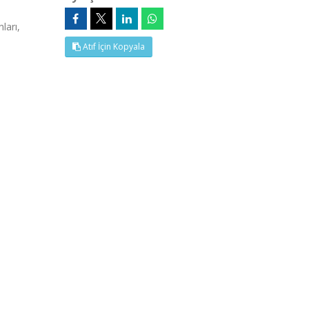
ları,
Atıf İçin Kopyala