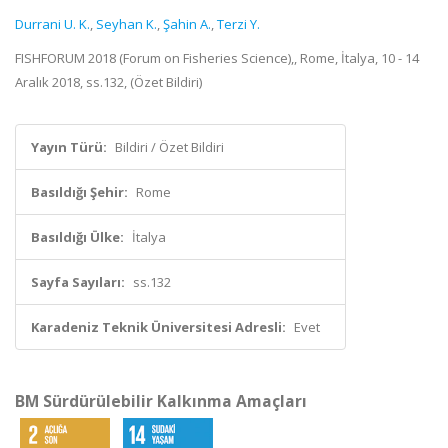
Durrani U. K.
,
Seyhan K.
,
Şahin A.
,
Terzi Y.
FISHFORUM 2018 (Forum on Fisheries Science),, Rome, İtalya, 10 - 14
Aralık 2018, ss.132, (Özet Bildiri)
Yayın Türü:
Bildiri / Özet Bildiri
Basıldığı Şehir:
Rome
Basıldığı Ülke:
İtalya
Sayfa Sayıları:
ss.132
Karadeniz Teknik Üniversitesi Adresli:
Evet
BM Sürdürülebilir Kalkınma Amaçları