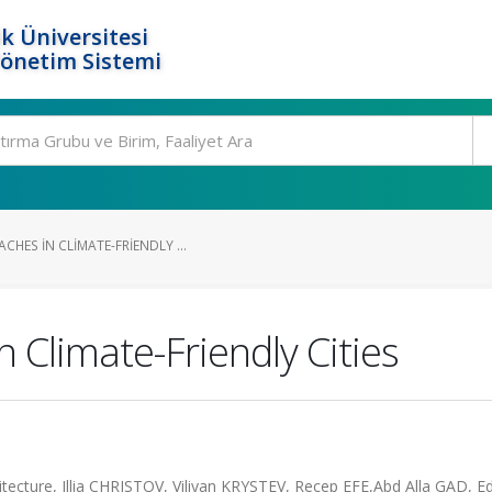
k Üniversitesi
Yönetim Sistemi
HES IN CLIMATE-FRIENDLY ...
 Climate-Friendly Cities
itecture, Illia CHRISTOV, Viliyan KRYSTEV, Recep EFE,Abd Alla GAD, Ed