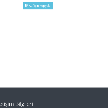
Atıf İçin Kopyala
letişim Bilgileri