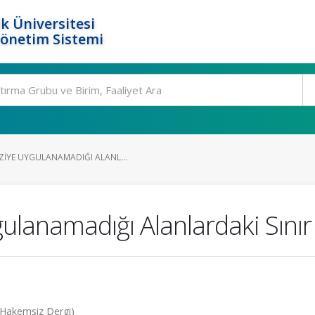
k Üniversitesi
Yönetim Sistemi
ZIYE UYGULANAMADIĞI ALANL...
gulanamadığı Alanlardaki Sınır
 (Hakemsiz Dergi)