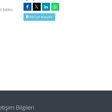
Bildiri)
Atıf İçin Kopyala
letişim Bilgileri