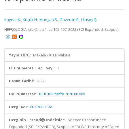
Kaynar K.
,
Küçük N.
,
Mungan S.
,
Güvercin B.
,
Ulusoy Ş.
NEFROLOGIA, cilt.42, sa.1, ss.105-107, 2022 (SCI-Expanded, Scopus)
Yayın Türü:
Makale / Kısa Makale
Cilt numarası:
42
Sayı:
1
Basım Tarihi:
2022
Doi Numarası:
10.1016/j.nefro.2020.08.009
Dergi Adı:
NEFROLOGIA
Derginin Tarandığı İndeksler:
Science Citation Index
Expanded (SCI-EXPANDED), Scopus, MEDLINE, Directory of Open