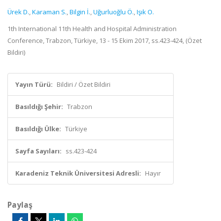
Ürek D.
,
Karaman S.
,
Bilgin İ.
,
Uğurluoğlu Ö.
,
Işık O.
1th International 11th Health and Hospital Administration
Conference, Trabzon, Türkiye, 13 - 15 Ekim 2017, ss.423-424, (Özet
Bildiri)
Yayın Türü:
Bildiri / Özet Bildiri
Basıldığı Şehir:
Trabzon
Basıldığı Ülke:
Türkiye
Sayfa Sayıları:
ss.423-424
Karadeniz Teknik Üniversitesi Adresli:
Hayır
Paylaş