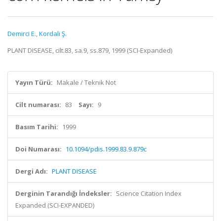
Demirci E.
,
Kordali Ş.
PLANT DISEASE, cilt.83, sa.9, ss.879, 1999 (SCI-Expanded)
Yayın Türü:
Makale / Teknik Not
Cilt numarası:
83
Sayı:
9
Basım Tarihi:
1999
Doi Numarası:
10.1094/pdis.1999.83.9.879c
Dergi Adı:
PLANT DISEASE
Derginin Tarandığı İndeksler:
Science Citation Index
Expanded (SCI-EXPANDED)