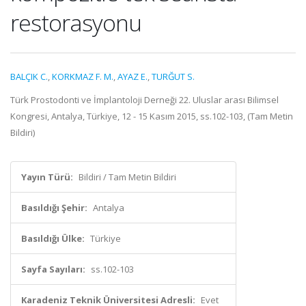
restorasyonu
BALÇIK C.
,
KORKMAZ F. M.
,
AYAZ E.
,
TURĞUT S.
Türk Prostodonti ve İmplantoloji Derneği 22. Uluslar arası Bilimsel
Kongresi, Antalya, Türkiye, 12 - 15 Kasım 2015, ss.102-103, (Tam Metin
Bildiri)
Yayın Türü:
Bildiri / Tam Metin Bildiri
Basıldığı Şehir:
Antalya
Basıldığı Ülke:
Türkiye
Sayfa Sayıları:
ss.102-103
Karadeniz Teknik Üniversitesi Adresli:
Evet