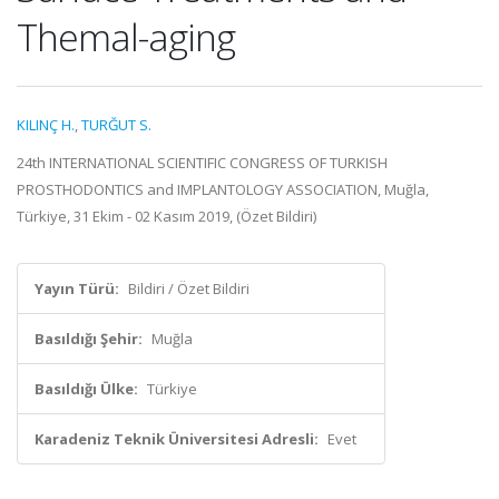
Themal-aging
KILINÇ H.
,
TURĞUT S.
24th INTERNATIONAL SCIENTIFIC CONGRESS OF TURKISH
PROSTHODONTICS and IMPLANTOLOGY ASSOCIATION, Muğla,
Türkiye, 31 Ekim - 02 Kasım 2019, (Özet Bildiri)
Yayın Türü:
Bildiri / Özet Bildiri
Basıldığı Şehir:
Muğla
Basıldığı Ülke:
Türkiye
Karadeniz Teknik Üniversitesi Adresli:
Evet