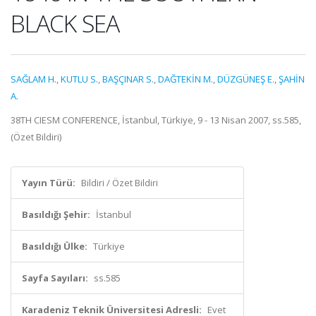
BLACK SEA
SAĞLAM H.
,
KUTLU S.
,
BAŞÇINAR S.
,
DAĞTEKİN M.
,
DÜZGÜNEŞ E.
,
ŞAHİN
A.
38TH CIESM CONFERENCE, İstanbul, Türkiye, 9 - 13 Nisan 2007, ss.585,
(Özet Bildiri)
Yayın Türü:
Bildiri / Özet Bildiri
Basıldığı Şehir:
İstanbul
Basıldığı Ülke:
Türkiye
Sayfa Sayıları:
ss.585
Karadeniz Teknik Üniversitesi Adresli:
Evet