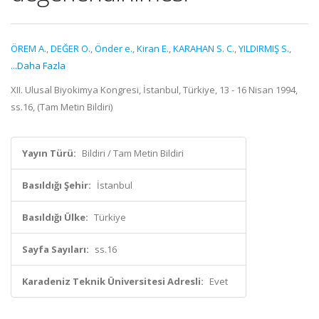
ÖREM A.
,
DEĞER O.
,
Önder e.
,
Kiran E.
,
KARAHAN S. C.
,
YILDIRMIŞ S.
,
...Daha Fazla
XII. Ulusal Biyokimya Kongresi, İstanbul, Türkiye, 13 - 16 Nisan 1994,
ss.16, (Tam Metin Bildiri)
Yayın Türü:
Bildiri / Tam Metin Bildiri
Basıldığı Şehir:
İstanbul
Basıldığı Ülke:
Türkiye
Sayfa Sayıları:
ss.16
Karadeniz Teknik Üniversitesi Adresli:
Evet