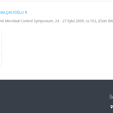
NALÇACIOĞLU R.
 Microbial Control Symposium, 24 - 27 Eylül 2009, ss.102, (Özet Bild
İ