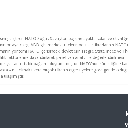
nı geliştiren NATO Soğuk Savaş’tan bugüne ayakta kalan ve etkinliği
n ortaya çıkışı, ABD gibi merkez ülkelerin politik istikrarlarının NATO
Çalışmanın yöntemi NATO içerisindeki devletlerin Fragile State Index ve Th
 faktörlerine dayandırılarak panel veri analizi ile değerlendirilmesi
 açısıyla, analitik bir bağlam oluşturulmuştur. NATO’nun sürekliliğine kat
de başta ABD olmak üzere birçok ülkenin diğer üyelere göre geride olduğ
 ulaşılmıştır.
İ