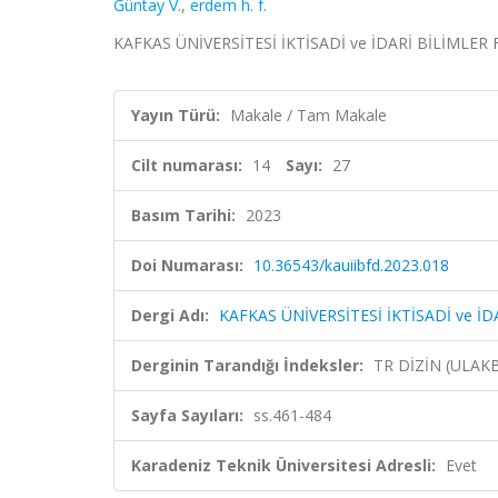
Güntay V.
,
erdem h. f.
KAFKAS ÜNİVERSİTESİ İKTİSADİ ve İDARİ BİLİMLER FAK
Yayın Türü:
Makale / Tam Makale
Cilt numarası:
14
Sayı:
27
Basım Tarihi:
2023
Doi Numarası:
10.36543/kauiibfd.2023.018
Dergi Adı:
KAFKAS ÜNİVERSİTESİ İKTİSADİ ve İD
Derginin Tarandığı İndeksler:
TR DİZİN (ULAK
Sayfa Sayıları:
ss.461-484
Karadeniz Teknik Üniversitesi Adresli:
Evet