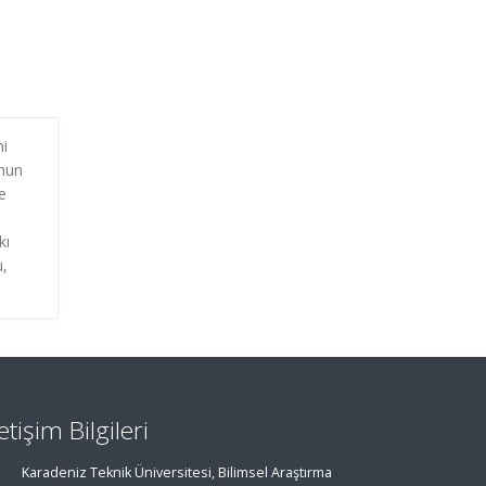
ni
’nun
e
kı
u,
letişim Bilgileri
Karadeniz Teknik Üniversitesi, Bilimsel Araştırma