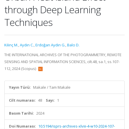
through Deep Learning
Techniques
Kılınç M.
,
Aydın C.
,
Erdoğan Aydın G.
,
Balcı D.
THE INTERNATIONAL ARCHIVES OF THE PHOTOGRAMMETRY, REMOTE
SENSING AND SPATIAL INFORMATION SCIENCES, cilt.48, sa.1, ss.107-
112, 2024 (Scopus)
Yayın Türü:
Makale / Tam Makale
Cilt numarası:
48
Sayı:
1
Basım Tarihi:
2024
Doi Numarası:
10.5194/isprs-archives-xlviii-4-w10-2024-107-