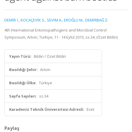
DEMİR İ.
,
KOCAÇEVİK S.
,
SEVİM A.
,
EROĞLU M.
,
DEMİRBAĞ Z.
4th International Entomopathogens and Microbial Control
Symposium, Artvin, Türkiye, 11 - 14 Eylül 2013, ss.34, (Özet Bildiri)
Yayın Türü:
Bildiri / Özet Bildiri
Basıldığı Şehir:
Artvin
Basıldığı Ülke:
Türkiye
Sayfa Sayıları:
ss.34
Karadeniz Teknik Üniversitesi Adresli:
Evet
Paylaş