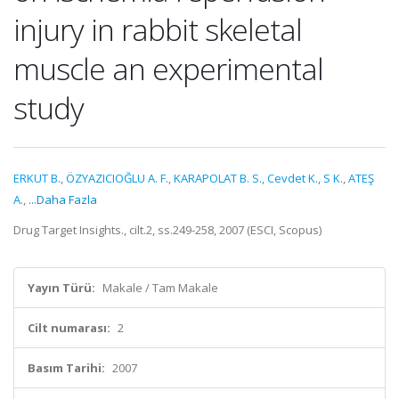
injury in rabbit skeletal
muscle an experimental
study
ERKUT B.
,
ÖZYAZICIOĞLU A. F.
,
KARAPOLAT B. S.
,
Cevdet K.
,
S K.
,
ATEŞ
A.
,
...Daha Fazla
Drug Target Insights., cilt.2, ss.249-258, 2007 (ESCI, Scopus)
Yayın Türü:
Makale / Tam Makale
Cilt numarası:
2
Basım Tarihi:
2007