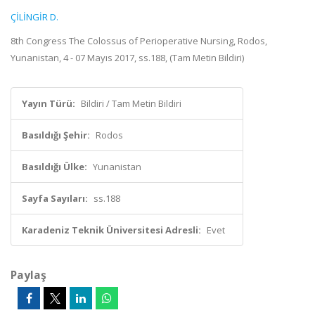
ÇİLİNGİR D.
8th Congress The Colossus of Perioperative Nursing, Rodos,
Yunanistan, 4 - 07 Mayıs 2017, ss.188, (Tam Metin Bildiri)
Yayın Türü:
Bildiri / Tam Metin Bildiri
Basıldığı Şehir:
Rodos
Basıldığı Ülke:
Yunanistan
Sayfa Sayıları:
ss.188
Karadeniz Teknik Üniversitesi Adresli:
Evet
Paylaş