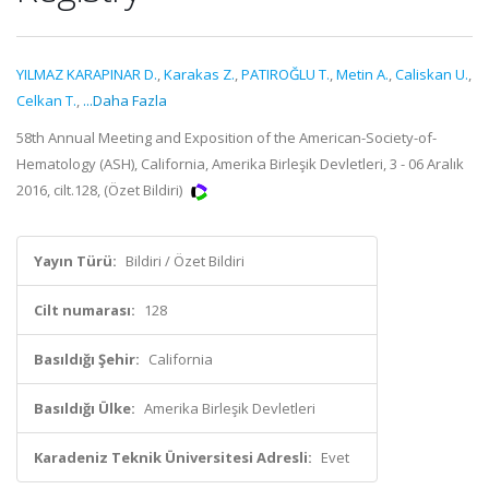
YILMAZ KARAPINAR D.
,
Karakas Z.
,
PATIROĞLU T.
,
Metin A.
,
Caliskan U.
,
Celkan T.
,
...Daha Fazla
58th Annual Meeting and Exposition of the American-Society-of-
Hematology (ASH), California, Amerika Birleşik Devletleri, 3 - 06 Aralık
2016, cilt.128, (Özet Bildiri)
Yayın Türü:
Bildiri / Özet Bildiri
Cilt numarası:
128
Basıldığı Şehir:
California
Basıldığı Ülke:
Amerika Birleşik Devletleri
Karadeniz Teknik Üniversitesi Adresli:
Evet