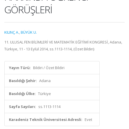
GÖRÜŞLERİ
KILINÇ A.
,
BÜYÜK U.
11. ULUSAL FEN BİLİMLERİ VE MATEMATİK EĞİTİMİ KONGRESİ, Adana,
Türkiye, 11 - 13 Eylül 2014, ss.1113-1114, (Özet Bildiri)
Yayın Türü:
Bildiri / Özet Bildiri
Basıldığı Şehir:
Adana
Basıldığı Ülke:
Türkiye
Sayfa Sayıları:
ss.1113-1114
Karadeniz Teknik Üniversitesi Adresli:
Evet