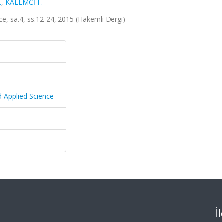
.
,
KALEMCİ F.
ce, sa.4, ss.12-24, 2015 (Hakemli Dergi)
d Applied Science
İ