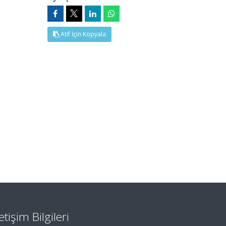
Atıf İçin Kopyala
letişim Bilgileri