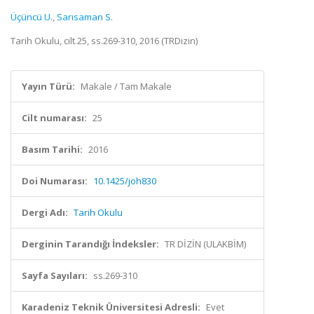
Üçüncü U.
,
Sarısaman S.
Tarih Okulu, cilt.25, ss.269-310, 2016 (TRDizin)
Yayın Türü:
Makale / Tam Makale
Cilt numarası:
25
Basım Tarihi:
2016
Doi Numarası:
10.1425/joh830
Dergi Adı:
Tarih Okulu
Derginin Tarandığı İndeksler:
TR DİZİN (ULAKBİM)
Sayfa Sayıları:
ss.269-310
Karadeniz Teknik Üniversitesi Adresli:
Evet