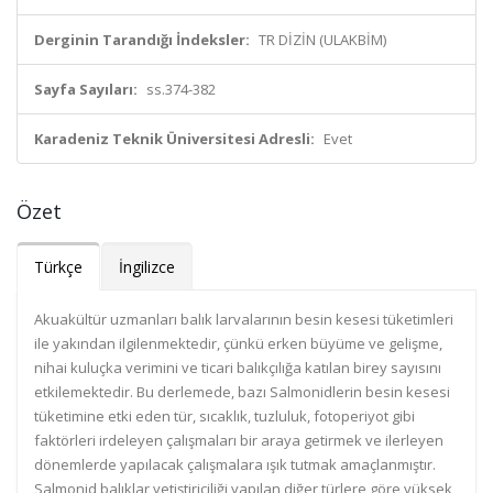
Derginin Tarandığı İndeksler:
TR DİZİN (ULAKBİM)
Sayfa Sayıları:
ss.374-382
Karadeniz Teknik Üniversitesi Adresli:
Evet
Özet
Türkçe
İngilizce
Akuakültür uzmanları balık larvalarının besin kesesi tüketimleri
ile yakından ilgilenmektedir, çünkü erken büyüme ve gelişme,
nihai kuluçka verimini ve ticari balıkçılığa katılan birey sayısını
etkilemektedir. Bu derlemede, bazı Salmonidlerin besin kesesi
tüketimine etki eden tür, sıcaklık, tuzluluk, fotoperiyot gibi
faktörleri irdeleyen çalışmaları bir araya getirmek ve ilerleyen
dönemlerde yapılacak çalışmalara ışık tutmak amaçlanmıştır.
Salmonid balıklar yetiştiriciliği yapılan diğer türlere göre yüksek