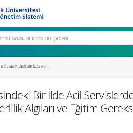
k Üniversitesi
Yönetim Sistemi
ÖLGESINDEKI BIR İLDE ACI...
ndeki Bir İlde Acil Servislerd
rlilik Algıları ve Eğitim Gerek