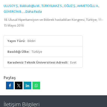
ULUSOY Ş.
,
Bakkaloğlu M.
,
TÜRKYILMAZ S.
,
OĞUZ Ş.
,
AHMETOĞLU A.
,
GÜVERCİN B.
,
...Daha Fazla
18. Ulusal Hipertansiyon ve Böbrek hastalıkları Kongresi, Türkiye, 11 -
15 Mayıs 2016
Yayın Türü:
Bildiri
Basıldığı Ülke:
Türkiye
Karadeniz Teknik Üniversitesi Adresli:
Evet
Paylaş
İletişim Bilgileri