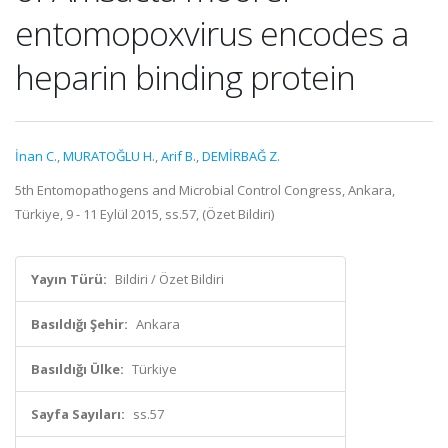
entomopoxvirus encodes a
heparin binding protein
İnan C.
,
MURATOĞLU H.
,
Arif B.
,
DEMİRBAĞ Z.
5th Entomopathogens and Microbial Control Congress, Ankara,
Türkiye, 9 - 11 Eylül 2015, ss.57, (Özet Bildiri)
Yayın Türü:
Bildiri / Özet Bildiri
Basıldığı Şehir:
Ankara
Basıldığı Ülke:
Türkiye
Sayfa Sayıları:
ss.57