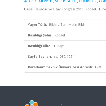
ACAR D.
,
MERİÇ D.
,
SOFUOĞLU H.
,
GÜMRÜK R.
,
COR
Ulusal Havacılık ve Uzay Kongresi 2016, Kocaeli, Türki
Yayın Türü:
Bildiri / Tam Metin Bildiri
Basıldığı Şehir:
Kocaeli
Basıldığı Ülke:
Türkiye
Sayfa Sayıları:
ss.1082-1094
Karadeniz Teknik Üniversitesi Adresli:
Evet