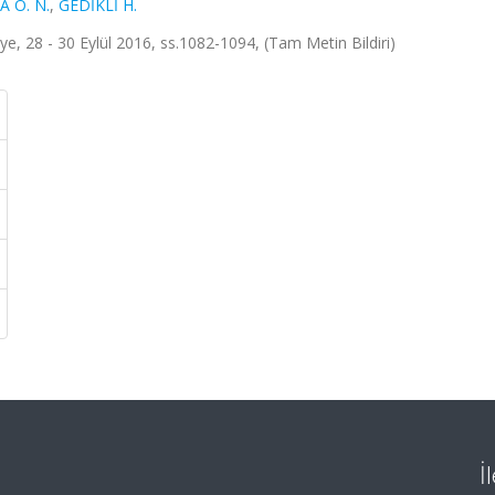
A Ö. N.
,
GEDİKLİ H.
ye, 28 - 30 Eylül 2016, ss.1082-1094, (Tam Metin Bildiri)
İ