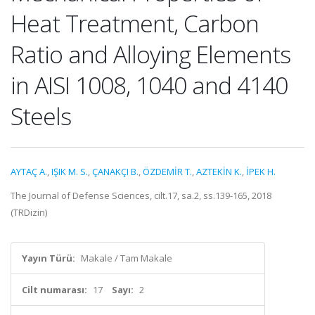
Heat Treatment, Carbon
Ratio and Alloying Elements
in AISI 1008, 1040 and 4140
Steels
AYTAÇ A.
,
IŞIK M. S.
,
ÇANAKÇI B.
,
ÖZDEMİR T.
,
AZTEKİN K.
,
İPEK H.
The Journal of Defense Sciences, cilt.17, sa.2, ss.139-165, 2018
(TRDizin)
Yayın Türü:
Makale / Tam Makale
Cilt numarası:
17
Sayı:
2