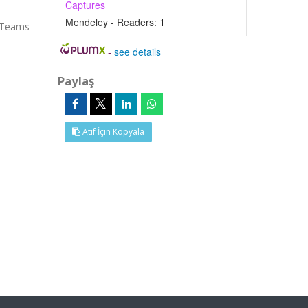
Captures
Mendeley - Readers:
1
y Teams
-
see details
Paylaş
Atıf İçin Kopyala