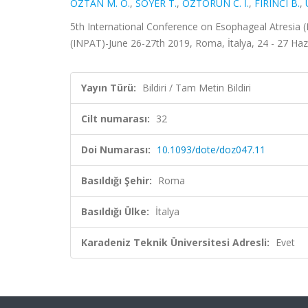
ÖZTAN M. O.
,
SOYER T.
,
ÖZTORUN C. İ.
,
FIRINCI B.
,
5th International Conference on Esophageal Atresia (
(INPAT)-June 26-27th 2019, Roma, İtalya, 24 - 27 Hazir
Yayın Türü:
Bildiri / Tam Metin Bildiri
Cilt numarası:
32
Doi Numarası:
10.1093/dote/doz047.11
Basıldığı Şehir:
Roma
Basıldığı Ülke:
İtalya
Karadeniz Teknik Üniversitesi Adresli:
Evet