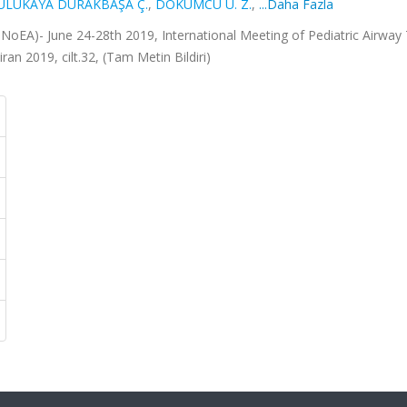
ULUKAYA DURAKBAŞA Ç.
,
DÖKÜMCÜ Ü. Z.
,
...Daha Fazla
INoEA)- June 24-28th 2019, International Meeting of Pediatric Airwa
an 2019, cilt.32, (Tam Metin Bildiri)