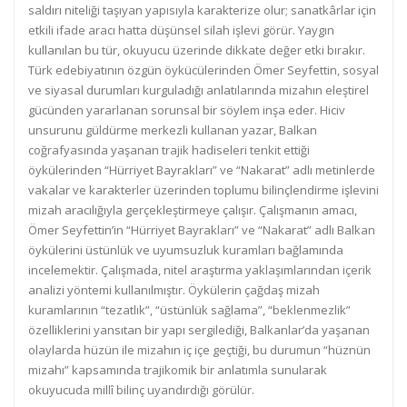
saldırı niteliği taşıyan yapısıyla karakterize olur; sanatkârlar için
etkili ifade aracı hatta düşünsel silah işlevi görür. Yaygın
kullanılan bu tür, okuyucu üzerinde dikkate değer etki bırakır.
Türk edebiyatının özgün öykücülerinden Ömer Seyfettin, sosyal
ve siyasal durumları kurguladığı anlatılarında mizahın eleştirel
gücünden yararlanan sorunsal bir söylem inşa eder. Hiciv
unsurunu güldürme merkezli kullanan yazar, Balkan
coğrafyasında yaşanan trajik hadiseleri tenkit ettiği
öykülerinden “Hürriyet Bayrakları” ve “Nakarat” adlı metinlerde
vakalar ve karakterler üzerinden toplumu bilinçlendirme işlevini
mizah aracılığıyla gerçekleştirmeye çalışır. Çalışmanın amacı,
Ömer Seyfettin’in “Hürriyet Bayrakları” ve “Nakarat” adlı Balkan
öykülerini üstünlük ve uyumsuzluk kuramları bağlamında
incelemektir. Çalışmada, nitel araştırma yaklaşımlarından içerik
analizi yöntemi kullanılmıştır. Öykülerin çağdaş mizah
kuramlarının “tezatlık”, “üstünlük sağlama”, “beklenmezlik”
özelliklerini yansıtan bir yapı sergilediği, Balkanlar’da yaşanan
olaylarda hüzün ile mizahın iç içe geçtiği, bu durumun “hüznün
mizahı” kapsamında trajikomik bir anlatımla sunularak
okuyucuda millî bilinç uyandırdığı görülür.