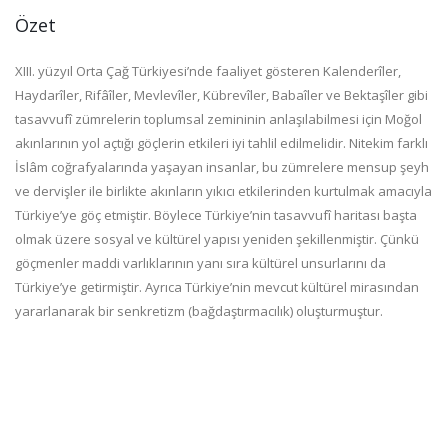
Özet
XIII. yüzyıl Orta Çağ Türkiyesi’nde faaliyet gösteren Kalenderîler,
Haydarîler, Rifâîler, Mevlevîler, Kübrevîler, Babaîler ve Bektaşîler gibi
tasavvufî zümrelerin toplumsal zemininin anlaşılabilmesi için Moğol
akınlarının yol açtığı göçlerin etkileri iyi tahlil edilmelidir. Nitekim farklı
İslâm coğrafyalarında yaşayan insanlar, bu zümrelere mensup şeyh
ve dervişler ile birlikte akınların yıkıcı etkilerinden kurtulmak amacıyla
Türkiye’ye göç etmiştir. Böylece Türkiye’nin tasavvufî haritası başta
olmak üzere sosyal ve kültürel yapısı yeniden şekillenmiştir. Çünkü
göçmenler maddi varlıklarının yanı sıra kültürel unsurlarını da
Türkiye’ye getirmiştir. Ayrıca Türkiye’nin mevcut kültürel mirasından
yararlanarak bir senkretizm (bağdaştırmacılık) oluşturmuştur.