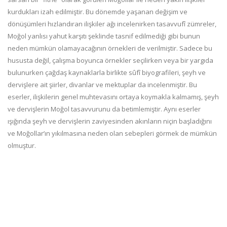
kurdukları izah edilmiştir. Bu dönemde yaşanan değişim ve
dönüşümleri hızlandıran ilişkiler ağı incelenirken tasavvufî zümreler,
Moğol yanlısı yahut karşıtı şeklinde tasnif edilmediği gibi bunun
neden mümkün olamayacağının örnekleri de verilmiştir. Sadece bu
hususta değil, çalışma boyunca örnekler seçilirken veya bir yargıda
bulunurken çağdaş kaynaklarla birlikte sûfî biyografileri, şeyh ve
dervişlere ait şiirler, divanlar ve mektuplar da incelenmiştir. Bu
eserler, ilişkilerin genel muhtevasını ortaya koymakla kalmamış, şeyh
ve dervişlerin Moğol tasavvurunu da betimlemiştir. Aynı eserler
ışığında şeyh ve dervişlerin zaviyesinden akınların niçin başladığını
ve Moğollar’ın yıkılmasına neden olan sebepleri görmek de mümkün
olmuştur.