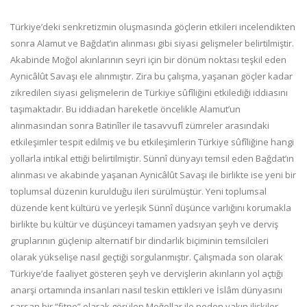
Türkiye’deki senkretizmin oluşmasında göçlerin etkileri incelendikten
sonra Alamut ve Bağdat’ın alınması gibi siyasi gelişmeler belirtilmiştir.
Akabinde Moğol akınlarının seyri için bir dönüm noktası teşkil eden
Aynicâlût Savaşı ele alınmıştır. Zira bu çalışma, yaşanan göçler kadar
zikredilen siyasi gelişmelerin de Türkiye sûfîliğini etkilediği iddiasını
taşımaktadır. Bu iddiadan hareketle öncelikle Alamut’un
alınmasından sonra Batinîler ile tasavvufî zümreler arasındaki
etkileşimler tespit edilmiş ve bu etkileşimlerin Türkiye sûfîliğine hangi
yollarla intikal ettiği belirtilmiştir. Sünnî dünyayı temsil eden Bağdat’ın
alınması ve akabinde yaşanan Aynicâlût Savaşı ile birlikte ise yeni bir
toplumsal düzenin kurulduğu ileri sürülmüştür. Yeni toplumsal
düzende kent kültürü ve yerleşik Sünnî düşünce varlığını korumakla
birlikte bu kültür ve düşünceyi tamamen yadsıyan şeyh ve derviş
gruplarının güçlenip alternatif bir dindarlık biçiminin temsilcileri
olarak yükselişe nasıl geçtiği sorgulanmıştır. Çalışmada son olarak
Türkiye’de faaliyet gösteren şeyh ve dervişlerin akınların yol açtığı
anarşi ortamında insanları nasıl teskin ettikleri ve İslâm dünyasını
sarsan bir “fitne” olarak görülen Moğollar ile neden yakın ilişkiler