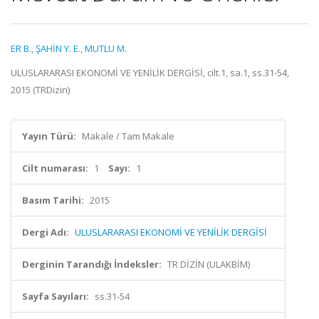
ER B.
,
ŞAHİN Y. E.
,
MUTLU M.
ULUSLARARASI EKONOMİ VE YENİLİK DERGİSİ, cilt.1, sa.1, ss.31-54,
2015 (TRDizin)
Yayın Türü:
Makale / Tam Makale
Cilt numarası:
1
Sayı:
1
Basım Tarihi:
2015
Dergi Adı:
ULUSLARARASI EKONOMİ VE YENİLİK DERGİSİ
Derginin Tarandığı İndeksler:
TR DİZİN (ULAKBİM)
Sayfa Sayıları:
ss.31-54