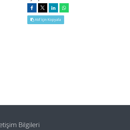
Atıf İçin Kopyala
letişim Bilgileri