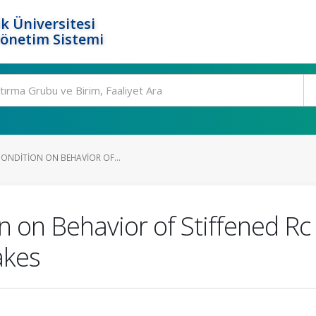
k Üniversitesi
Yönetim Sistemi
CONDITION ON BEHAVIOR OF...
ion on Behavior of Stiffened R
akes