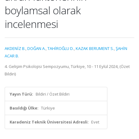
boylamsal olarak
incelenmesi
AKDENİZ B.
,
DOĞAN A.
,
TAHİROĞLU D.
,
KAZAK BERUMENT S.
,
ŞAHİN
ACAR B.
4. Gelişim Psikolojisi Sempozyumu, Türkiye, 10 - 11 Eylül 2024, (Özet
Bildiri)
Yayın Türü:
Bildiri / Özet Bildiri
Basıldığı Ülke:
Türkiye
Karadeniz Teknik Üniversitesi Adresli:
Evet