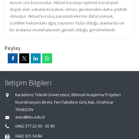
durum söz konusudur. Aktüel kuruluşu optimal kuruluştan
düşük olan sahalarda bakım, olması gerekenden daha şiddetli
olmuştur. Aktüel kuruluş parametrelerinin daha yüksek,
özellikle hektardaki ağaç sayısının fazla olduğu alanlarda ise
bir aralama müdahalesinin gerekli olduğu görülmektedir.
Paylaş
İletişim Bilgileri
Karadeniz Teknik Üniversitesi, Bilimsel Araştırma Projeleri
Koordinasyon Birimi, Fen Fakültesi Giriş Katı, Ortahisar
TRABZON
aves@ktu.edu.tr
0462 377 22 00 - 35 90
0462 325 34 84