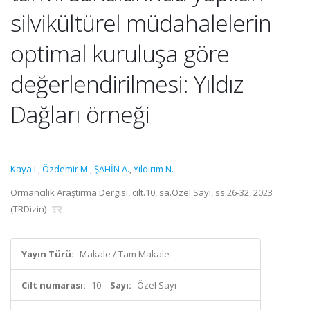
silvikültürel müdahalelerin
optimal kuruluşa göre
değerlendirilmesi: Yıldız
Dağları örneği
Kaya I.
,
Özdemir M.
,
ŞAHİN A.
,
Yıldırım N.
Ormancılık Araştırma Dergisi, cilt.10, sa.Özel Sayı, ss.26-32, 2023
(TRDizin)
Yayın Türü:
Makale / Tam Makale
Cilt numarası:
10
Sayı:
Özel Sayı