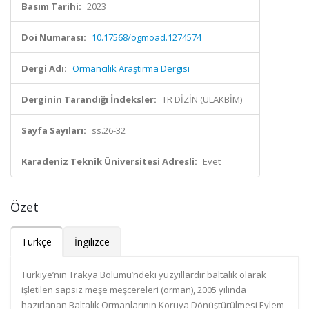
Basım Tarihi:
2023
Doi Numarası:
10.17568/ogmoad.1274574
Dergi Adı:
Ormancılık Araştırma Dergisi
Derginin Tarandığı İndeksler:
TR DİZİN (ULAKBİM)
Sayfa Sayıları:
ss.26-32
Karadeniz Teknik Üniversitesi Adresli:
Evet
Özet
Türkçe
İngilizce
Türkiye’nin Trakya Bölümü’ndeki yüzyıllardır baltalık olarak
işletilen sapsız meşe meşcereleri (orman), 2005 yılında
hazırlanan Baltalık Ormanlarının Koruya Dönüştürülmesi Eylem