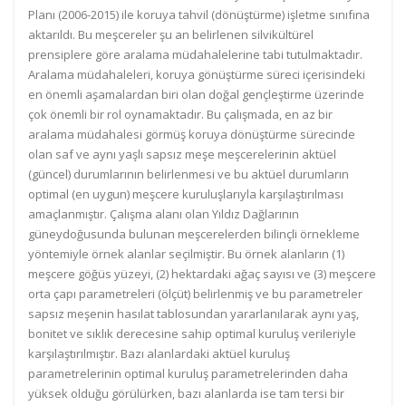
Planı (2006-2015) ile koruya tahvil (dönüştürme) işletme sınıfına
aktarıldı. Bu meşcereler şu an belirlenen silvikültürel
prensiplere göre aralama müdahalelerine tabi tutulmaktadır.
Aralama müdahaleleri, koruya gönüştürme süreci içerisindeki
en önemli aşamalardan biri olan doğal gençleştirme üzerinde
çok önemli bir rol oynamaktadır. Bu çalışmada, en az bir
aralama müdahalesi görmüş koruya dönüştürme sürecinde
olan saf ve aynı yaşlı sapsız meşe meşcerelerinin aktüel
(güncel) durumlarının belirlenmesi ve bu aktüel durumların
optimal (en uygun) meşcere kuruluşlarıyla karşılaştırılması
amaçlanmıştır. Çalışma alanı olan Yıldız Dağlarının
güneydoğusunda bulunan meşcerelerden bilinçli örnekleme
yöntemiyle örnek alanlar seçilmiştir. Bu örnek alanların (1)
meşcere göğüs yüzeyi, (2) hektardaki ağaç sayısı ve (3) meşcere
orta çapı parametreleri (ölçüt) belirlenmiş ve bu parametreler
sapsız meşenin hasılat tablosundan yararlanılarak aynı yaş,
bonitet ve sıklık derecesine sahip optimal kuruluş verileriyle
karşılaştırılmıştır. Bazı alanlardaki aktüel kuruluş
parametrelerinin optimal kuruluş parametrelerinden daha
yüksek olduğu görülürken, bazı alanlarda ise tam tersi bir