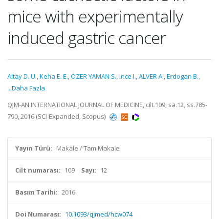
mice with experimentally
induced gastric cancer
Altay D. U.
,
Keha E. E.
,
ÖZER YAMAN S.
,
Ince I.
,
ALVER A.
,
Erdogan B.
,
...Daha Fazla
QJM-AN INTERNATIONAL JOURNAL OF MEDICINE, cilt.109, sa.12, ss.785-
790, 2016 (SCI-Expanded, Scopus)
Yayın Türü:
Makale / Tam Makale
Cilt numarası:
109
Sayı:
12
Basım Tarihi:
2016
Doi Numarası:
10.1093/qjmed/hcw074