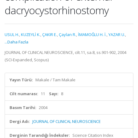
dacryocystorhinostomy
USUL H.
,
KUZEYLİ K.
,
ÇAKIR E.
,
Çaylan R.
,
İMAMOĞLU H. İ.
,
YAZAR U.
,
...Daha Fazla
JOURNAL OF CLINICAL NEUROSCIENCE, cilt.11, sa.8, ss.901-902, 2004
(SCI-Expanded, Scopus)
Yayın Türü:
Makale / Tam Makale
Cilt numarası:
11
Sayı:
8
Basım Tarihi:
2004
Dergi Adı:
JOURNAL OF CLINICAL NEUROSCIENCE
Derginin Tarandığı İndeksler:
Science Citation Index