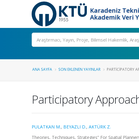
Karadeniz Tekni
Akademik Veri 
Ara
ANA SAYFA
SON EKLENEN YAYINLAR
PARTICIPATORY A
Participatory Approac
PULATKAN M.
,
BEYAZLI D.
,
AKTÜRK Z.
Theories, Techniques, Strategies” For Spatial Planner