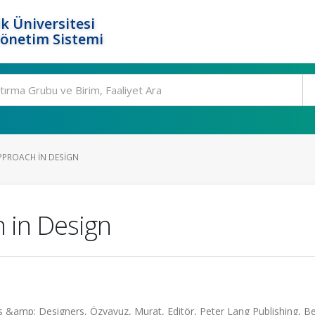
k Üniversitesi
Yönetim Sistemi
PPROACH IN DESIGN
h in Design
s &amp; Designers, Özyavuz, Murat, Editör, Peter Lang Publishing, Ber