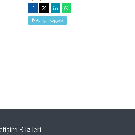
Atıf İçin Kopyala
letişim Bilgileri