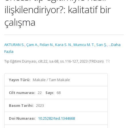
ilişkilendiriyor?: kalitatif bir
çalışma
AKTURAN S.
,
Çam A.
,
Fidan N.
,
Kara S. N.
,
Mumcu M. T.
,
Sarı Ş.
,
...Daha
Fazla
Tıp Eğitimi Dünyası, cilt.22, sa.68, ss.116-127, 2023 (TRDizin)
Yayın Türü:
Makale / Tam Makale
Cilt numarası:
22
Sayı:
68
Basım Tarihi:
2023
Doi Numarası:
10.25282/ted.1344668