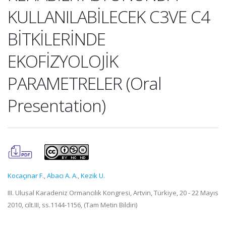
KULLANILABİLECEK C3VE C4
BİTKİLERİNDE
EKOFİZYOLOJİK
PARAMETRELER (Oral
Presentation)
Kocaçınar F.
,
Abacı A. A.
,
Kezik U.
III. Ulusal Karadeniz Ormancılık Kongresi, Artvin, Türkiye, 20 - 22 Mayıs
2010, cilt.III, ss.1144-1156, (Tam Metin Bildiri)