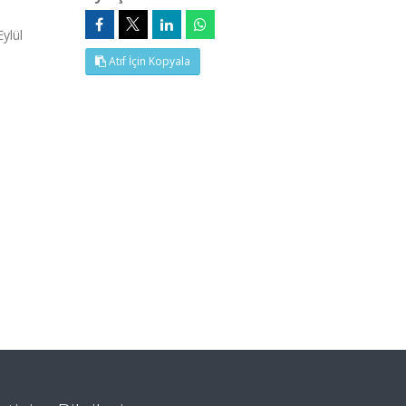
ylül
Atıf İçin Kopyala