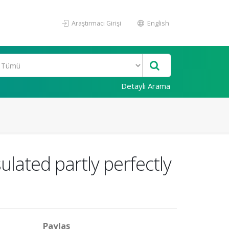
Araştırmacı Girişi
English
Detaylı Arama
lated partly perfectly
Paylaş