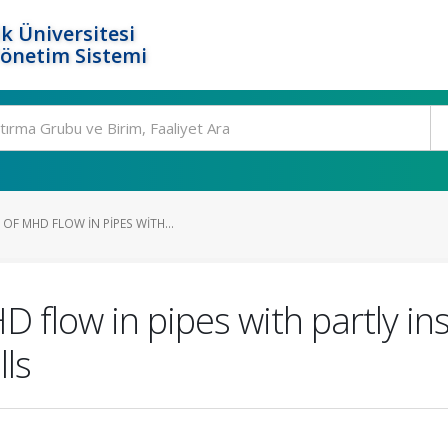
k Üniversitesi
Yönetim Sistemi
F MHD FLOW IN PIPES WITH...
flow in pipes with partly insu
lls