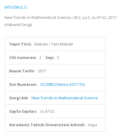
ERTUĞRUL Ü.
New Trends in Mathematical Science, cilt.2, sa.5, ss.47-52, 2017
(Hakemli Dergi)
Yayın Türü:
Makale / Tam Makale
Cilt numarası:
2
Sayı:
5
Basım Tarihi:
2017
Doi Numarası:
10.20852/ntmsci.2017.153
Dergi Adı:
New Trends in Mathematical Science
Sayfa Sayıları:
ss.47-52
Karadeniz Teknik Üniversitesi Adresli:
Hayır