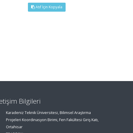
Atıf İçin Kopyala
letişim Bilgileri
Karadeniz Teknik Üniversitesi, Bilimsel Araştırma
Projeleri Koordinasyon Birimi, Fen Fakültesi Giriş Katı,
Ortahisar