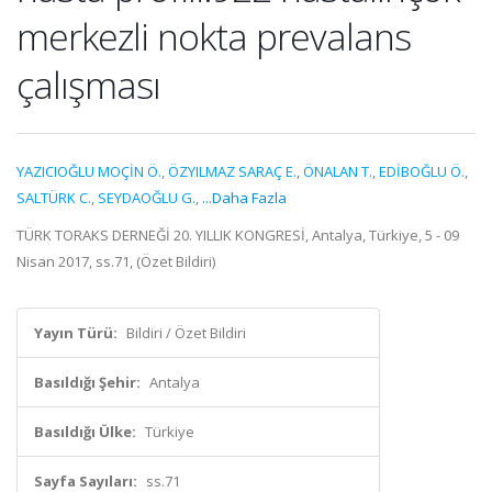
merkezli nokta prevalans
çalışması
YAZICIOĞLU MOÇİN Ö.
,
ÖZYILMAZ SARAÇ E.
,
ÖNALAN T.
,
EDİBOĞLU Ö.
,
SALTÜRK C.
,
SEYDAOĞLU G.
,
...Daha Fazla
TÜRK TORAKS DERNEĞİ 20. YILLIK KONGRESİ, Antalya, Türkiye, 5 - 09
Nisan 2017, ss.71, (Özet Bildiri)
Yayın Türü:
Bildiri / Özet Bildiri
Basıldığı Şehir:
Antalya
Basıldığı Ülke:
Türkiye
Sayfa Sayıları:
ss.71