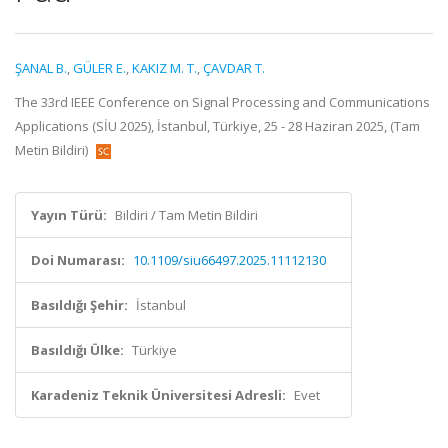
ŞANAL B.
,
GÜLER E.
,
KAKIZ M. T.
,
ÇAVDAR T.
The 33rd IEEE Conference on Signal Processing and Communications
Applications (SİU 2025), İstanbul, Türkiye, 25 - 28 Haziran 2025, (Tam
Metin Bildiri)
Yayın Türü:
Bildiri / Tam Metin Bildiri
Doi Numarası:
10.1109/siu66497.2025.11112130
Basıldığı Şehir:
İstanbul
Basıldığı Ülke:
Türkiye
Karadeniz Teknik Üniversitesi Adresli:
Evet