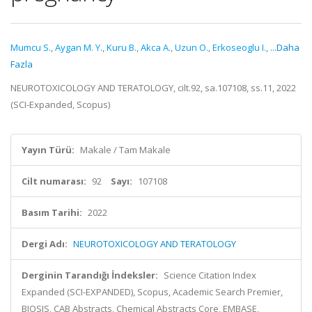
Mumcu S.
,
Aygan M. Y.
,
Kuru B.
,
Akca A.
,
Uzun O.
,
Erkoseoglu I.
,
...Daha
Fazla
NEUROTOXICOLOGY AND TERATOLOGY, cilt.92, sa.107108, ss.11, 2022
(SCI-Expanded, Scopus)
Yayın Türü:
Makale / Tam Makale
Cilt numarası:
92
Sayı:
107108
Basım Tarihi:
2022
Dergi Adı:
NEUROTOXICOLOGY AND TERATOLOGY
Derginin Tarandığı İndeksler:
Science Citation Index
Expanded (SCI-EXPANDED), Scopus, Academic Search Premier,
BIOSIS, CAB Abstracts, Chemical Abstracts Core, EMBASE,