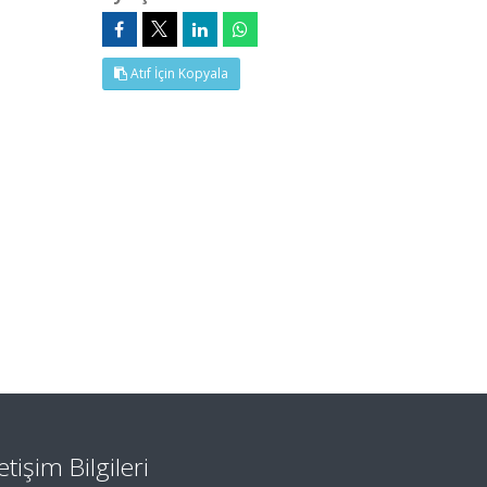
Atıf İçin Kopyala
letişim Bilgileri