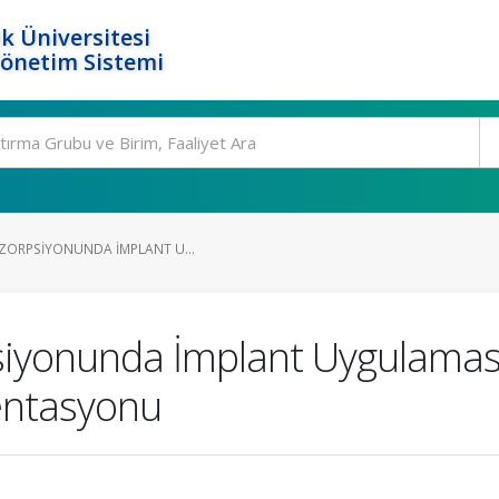
k Üniversitesi
Yönetim Sistemi
EZORPSIYONUNDA İMPLANT U...
siyonunda İmplant Uygulaması
ntasyonu