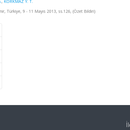
.
,
KORKMAZ Y. T.
ir, Türkiye, 9 - 11 Mayıs 2013, ss.126, (Özet Bildiri)
İ