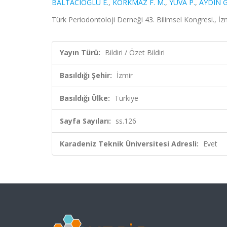
BALTACIOĞLU E.
,
KORKMAZ F. M.
,
YUVA P.
,
AYDIN G
Türk Periodontoloji Derneği 43. Bilimsel Kongresi., İzm
Yayın Türü:
Bildiri / Özet Bildiri
Basıldığı Şehir:
İzmir
Basıldığı Ülke:
Türkiye
Sayfa Sayıları:
ss.126
Karadeniz Teknik Üniversitesi Adresli:
Evet