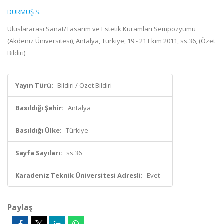
DURMUŞ S.
Uluslararası Sanat/Tasarım ve Estetik Kuramları Sempozyumu
(Akdeniz Üniversitesi), Antalya, Türkiye, 19 - 21 Ekim 2011, ss.36, (Özet
Bildiri)
Yayın Türü:
Bildiri / Özet Bildiri
Basıldığı Şehir:
Antalya
Basıldığı Ülke:
Türkiye
Sayfa Sayıları:
ss.36
Karadeniz Teknik Üniversitesi Adresli:
Evet
Paylaş