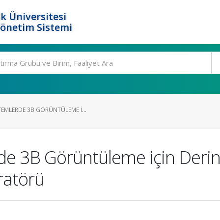
k Üniversitesi
Yönetim Sistemi
TEMLERDE 3B GÖRÜNTÜLEME I...
de 3B Görüntüleme için Deri
atörü