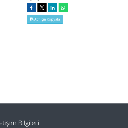
Atıf İçin Kopyala
letişim Bilgileri